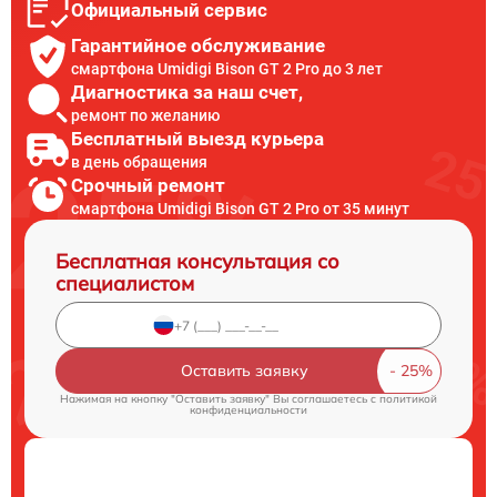
Официальный сервис
Гарантийное обслуживание
смартфона Umidigi Bison GT 2 Pro до 3 лет
Диагностика за наш счет,
ремонт по желанию
Бесплатный выезд курьера
в день обращения
Срочный ремонт
смартфона Umidigi Bison GT 2 Pro от 35 минут
Бесплатная консультация со
специалистом
Оставить заявку
Нажимая на кнопку "Оставить заявку" Вы соглашаетесь c
политикой
конфиденциальности